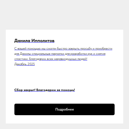
Данила Ипполитов
С вашей помощью мы смогли быстро закрыть просьбу и приобрести
для Данилы специальные перчатки для разработки рук и снятия
спастики. Благодарим всех неравнодушных людей!
Декабрь 2025
Сбор закрыт! Благодарим за помощь!
Подробнее