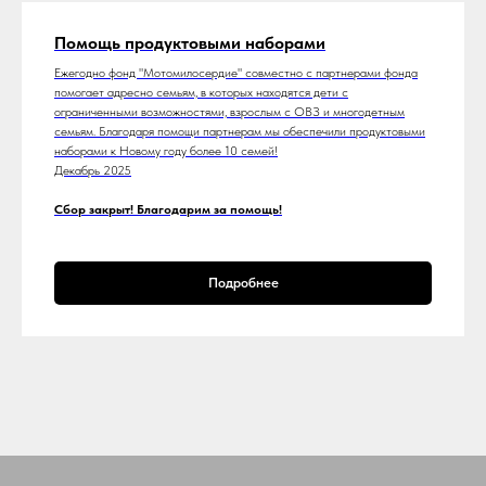
Помощь продуктовыми наборами
Ежегодно фонд "Мотомилосердие" совместно с партнерами фонда
помогает адресно семьям, в которых находятся дети с
ограниченными возможностями, взрослым с ОВЗ и многодетным
семьям. Благодаря помощи партнерам мы обеспечили продуктовыми
наборами к Новому году более 10 семей!
Декабрь 2025
Сбор закрыт! Благодарим за помощь!
Подробнее