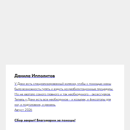
Данила Ипполитов
У Дани есть специализированный коляска, чтобы с помощью мамы
была возможность гулять и ездить на реабилитационные процедуры.
Но не хватало самого главного и так необходимого - аксессуаров.
Теперь у Дани есть все необходимое - и козырек, и фиксаторы для
ног, и подголовник, и ремень.
Август 2026
Сбор закрыт! Благодарим за помощь!